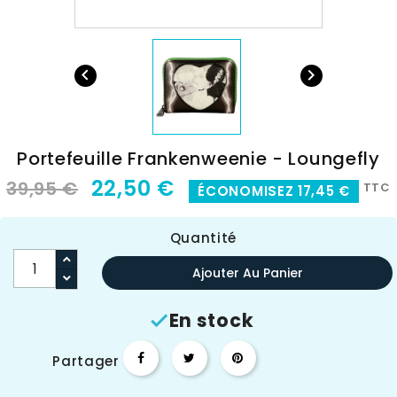


Portefeuille Frankenweenie - Loungefly
22,50 €
39,95 €
TTC
ÉCONOMISEZ 17,45 €
Quantité
Ajouter Au Panier
En stock

Partager