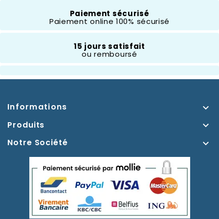
Thème
Tim Burton
Paiement sécurisé
Paiement online 100% sécurisé
Type D'accessoires
Portefeuille
15 jours satisfait
ou remboursé
Informations

Produits

Notre Société
