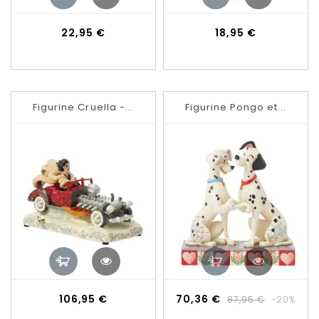
Prix
Prix
22,95 €
18,95 €
Figurine Cruella -...
Figurine Pongo et...
Prix
Prix
Prix
106,95 €
70,36 €
87,95 €
-20%
de