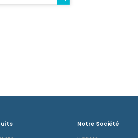
uits
Notre Société