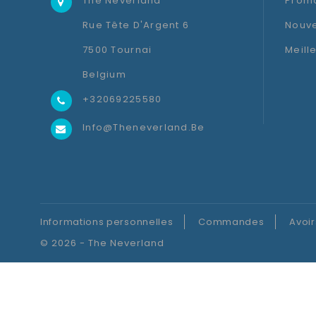
The Neverland
Promo
Rue Tête D'Argent 6
Nouve
7500 Tournai
Meill
Belgium
+32069225580
Info@theneverland.be
Informations personnelles
Commandes
Avoir
© 2026 - The Neverland