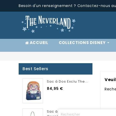
Besoin d'un renseignement ? Contactez-nous au 
ACCUEIL
COLLECTIONS DISNEY
Best Sellers
Veui
Sac à Dos Exclu The...
84,95 €
Reche
Sac à main Pascal