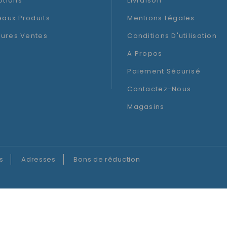
tions
Livraison
aux Produits
Mentions Légales
eures Ventes
Conditions D'utilisation
A Propos
Paiement Sécurisé
Contactez-Nous
Magasins
s
Adresses
Bons de réduction