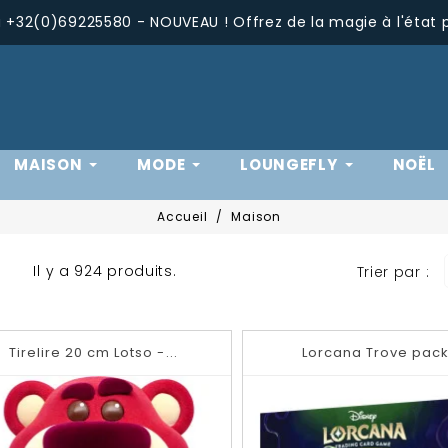
+32(0)69225580 - NOUVEAU ! Offrez de la magie à l'état 
MAISON
MODE
LOUNGEFLY
NOËL
Accueil
Maison
Il y a 924 produits.
Trier par :
Tirelire 20 cm Lotso -...
Lorcana Trove pack.