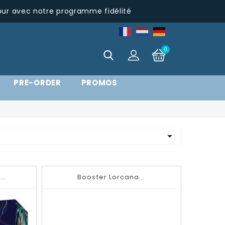
pur avec notre programme fidélité
0
PRE-ORDER
PROMOS

..
Booster Lorcana...