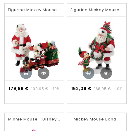
Figurine Mickey Mouse...
Figurine Mickey Mouse...
Prix
Prix
Prix
Prix
179,96 €
152,06 €
199,95 €
-10%
168,95 €
-10%
de
de
base
base
Minnie Mouse - Disney...
Mickey Mouse Band...