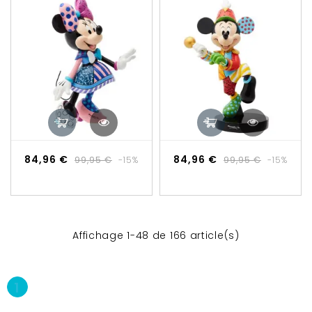
Prix
Prix
Prix
Prix
84,96 €
84,96 €
99,95 €
-15%
99,95 €
-15%
de
de
base
base
Affichage 1-48 de 166 article(s)
1