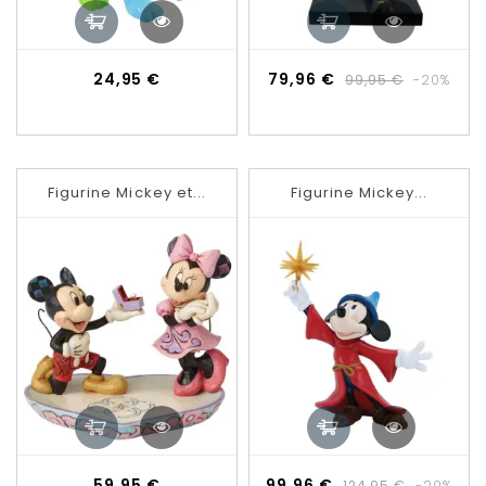
Prix
Prix
Prix
24,95 €
79,96 €
99,95 €
-20%
de
base
Figurine Mickey et...
Figurine Mickey...
Prix
Prix
Prix
59,95 €
99,96 €
124,95 €
-20%