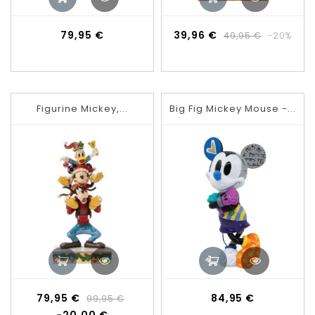
Prix
Prix
Prix
79,95 €
39,96 €
49,95 €
-20%
de
base
Figurine Mickey,...
Big Fig Mickey Mouse -...
Prix
Prix
Prix
79,95 €
84,95 €
99,95 €
de
-20,00 €