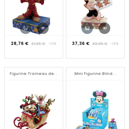
Prix
Prix
Prix
Prix
28,76 €
37,36 €
31,95 €
-10%
43,95 €
-15%
de
de
base
base
Figurine Traineau de...
Mini Figurine Blind...