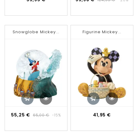
de
base
Snowglobe Mickey...
Figurine Mickey...
Prix
Prix
Prix
55,25 €
41,95 €
65,00 €
-15%
de
base