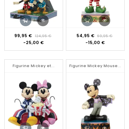
Prix
Prix
Prix
Prix
99,95 €
54,95 €
124,95 €
69,95 €
de
de
-25,00 €
-15,00 €
base
base
Figurine Mickey et...
Figurine Mickey Mouse...