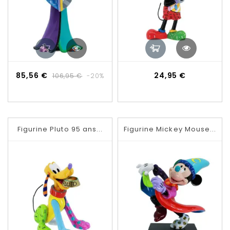
Prix
Prix
Prix
85,56 €
24,95 €
106,95 €
-20%
de
base
Figurine Pluto 95 ans...
Figurine Mickey Mouse...