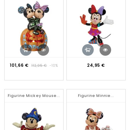
Prix
Prix
Prix
101,66 €
24,95 €
112,95 €
-10%
de
base
Figurine Mickey Mouse...
Figurine Minnie...