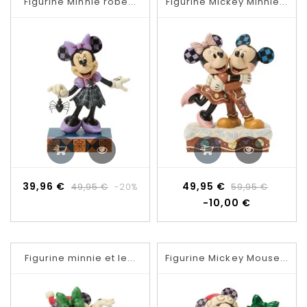
Figurine Minnie robe...
Figurine Mickey Minnie...
Prix
Prix
Prix
Prix
39,96 €
49,95 €
49,95 €
-20%
59,95 €
de
de
-10,00 €
base
base
Figurine minnie et le...
Figurine Mickey Mouse...