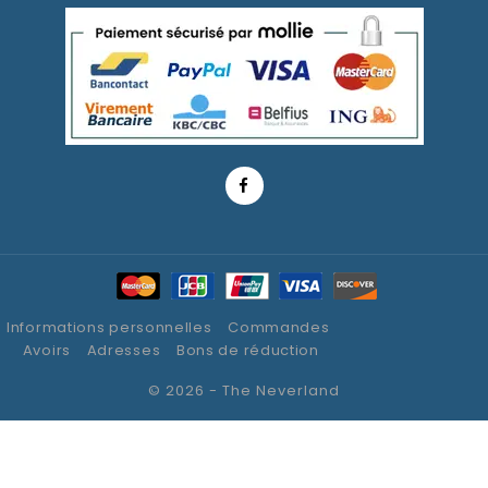
Informations personnelles
Commandes
Avoirs
Adresses
Bons de réduction
© 2026 - The Neverland