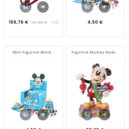
Prix
Prix
Prix
159,76 €
4,50 €
187,95 €
-15%
de
base
Mini Figurine Blind...
Figurine Mickey Noël...