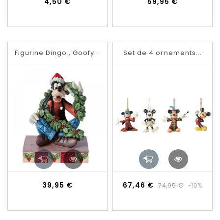
Prix
Prix
4,50 €
59,95 €
Figurine Dingo , Goofy...
Set de 4 ornements...
Prix
Prix
Prix
39,95 €
67,46 €
74,95 €
-10%
de
base