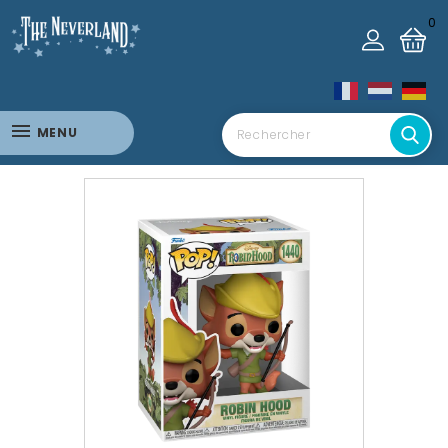
0
MENU