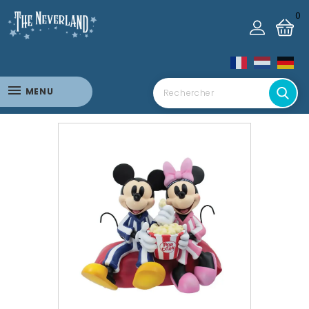
0
MENU