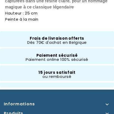
capturées dans une résine claire, pour un hommage
magique à ce classique légendaire
Hauteur : 25 cm
Peinte à la main
Disney Showcase
Frais de livraison offerts
Dès 70€ d'achat en Belgique
Composition
Résine
Paiement sécurisé
Paiement online 100% sécurisé
Hauteur
10 À 20 Cm
15 jours satisfait
ou remboursé
Thème
Mickey Et Ses Amis
Informations

Produits
