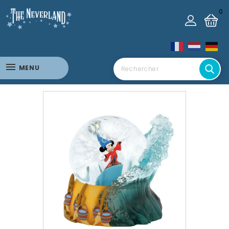
0
MENU