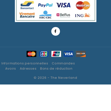
Informations personnelles
Commandes
Avoirs
Adresses
Bons de réduction
© 2026 - The Neverland