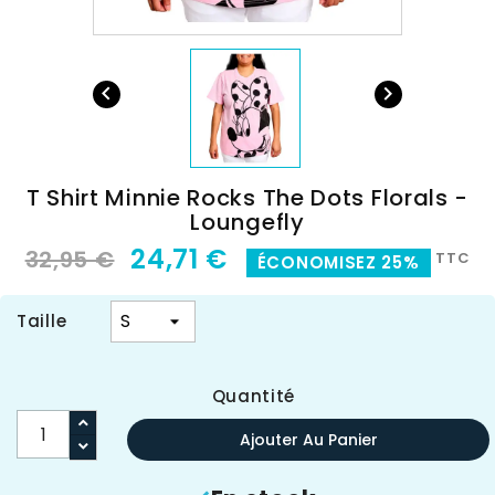


T Shirt Minnie Rocks The Dots Florals -
Loungefly
24,71 €
32,95 €
TTC
ÉCONOMISEZ 25%
Taille
Quantité
Ajouter Au Panier