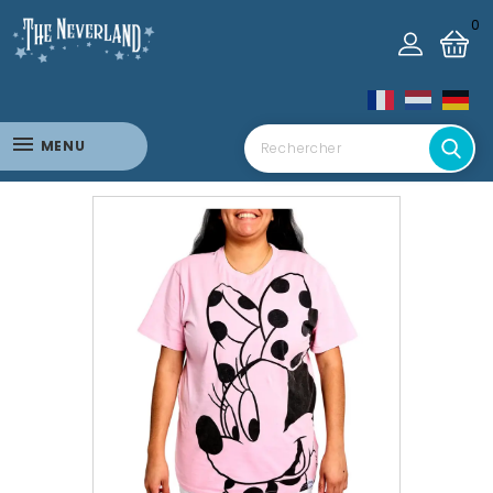
0
MENU