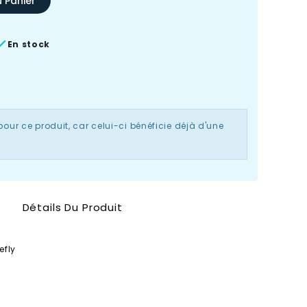
u Panier

En stock
our ce produit, car celui-ci bénéficie déjà d'une
Détails Du Produit
efly