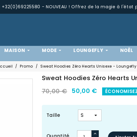
+32(0)69225580 - NOUVEAU ! Offrez de la magie à l'état 
MAISON
MODE
LOUNGEFLY
NOËL
ccueil
Promo
Sweat Hoodies Zéro Hearts Unisexe - Loungefly
Sweat Hoodies Zéro Hearts Un
50,00 €
70,00 €
ÉCONOMISEZ
Taille
Quantité