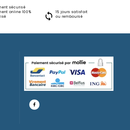
ment sécurisé
ment online 100%
15 jours satisfait
L'étrange Noël De Mr Jack
isé
ou remboursé
Hoodies/Sweat