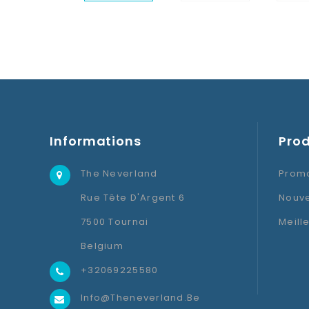
Informations
Prod
The Neverland
Promo
Rue Tête D'Argent 6
Nouve
7500 Tournai
Meill
Belgium
+32069225580
Info@theneverland.be