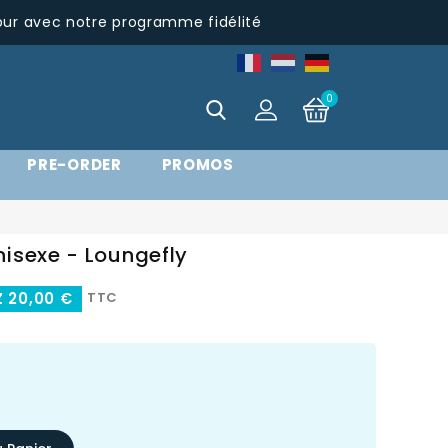
pur avec notre programme fidélité
0
PRE-ORDER
PROMOS
isexe - Loungefly
 20,00 €
TTC