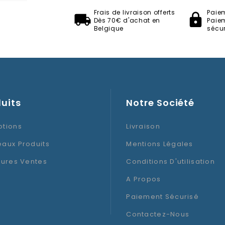
Frais de livraison offerts
Paie
Dès 70€ d'achat en
Paie
Thème
Belgique
sécur
Type D'articles
uits
Notre Société
tions
Livraison
aux Produits
Mentions Légales
eures Ventes
Conditions D'utilisation
A Propos
Paiement Sécurisé
Contactez-Nous