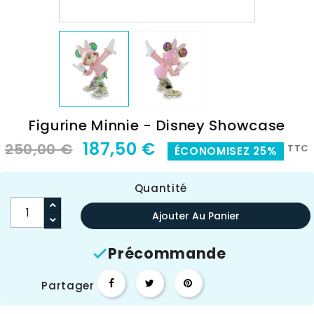
Figurine Minnie - Disney Showcase
187,50 €
250,00 €
TTC
ÉCONOMISEZ 25%
Quantité
Ajouter Au Panier
Précommande

Partager