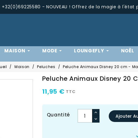
+32(0)69225580 - NOUVEAU ! Offrez de la magie à l'état 
MAISON
MODE
LOUNGEFLY
NOËL
ueil
Maison
Peluches
Peluche Animaux Disney 20 cm - Ma
Peluche Animaux Disney 20 
11,95 €
TTC
Quantité
Ajouter A