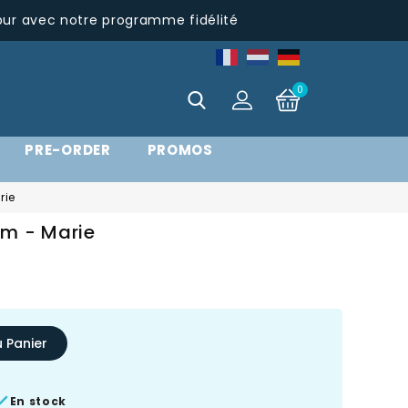
pur avec notre programme fidélité
0
PRE-ORDER
PROMOS
rie
Cm - Marie
u Panier

En stock