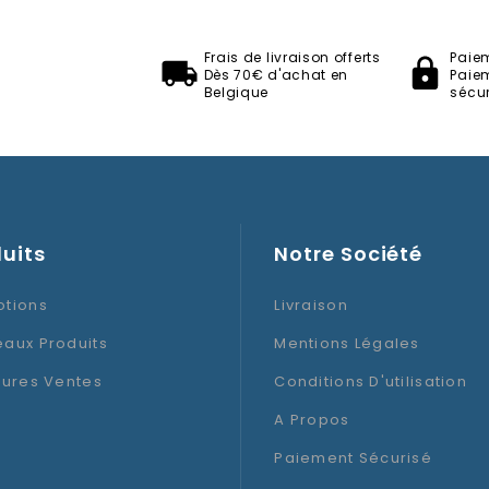
Frais de livraison offerts
Paie
Dès 70€ d'achat en
Paie
Thème
Belgique
sécur
Type D'articles
uits
Notre Société
tions
Livraison
aux Produits
Mentions Légales
eures Ventes
Conditions D'utilisation
A Propos
Paiement Sécurisé