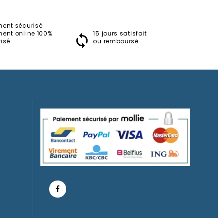
ment sécurisé
ment online 100%
15 jours satisfait
Les Aristochats
isé
ou remboursé
Jeux/Jouets