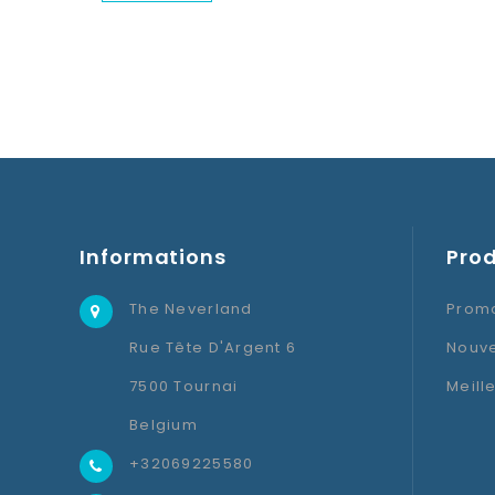
Informations
Prod
The Neverland
Promo
Rue Tête D'Argent 6
Nouve
7500 Tournai
Meill
Belgium
+32069225580