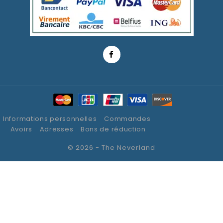
Informations personnelles
Commandes
Avoirs
Adresses
Bons de réduction
© 2026 - The Neverland