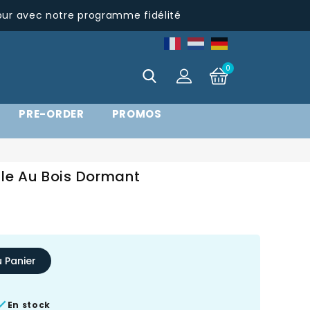
pur avec notre programme fidélité
0
PRE-ORDER
PROMOS
lle Au Bois Dormant
u Panier

En stock