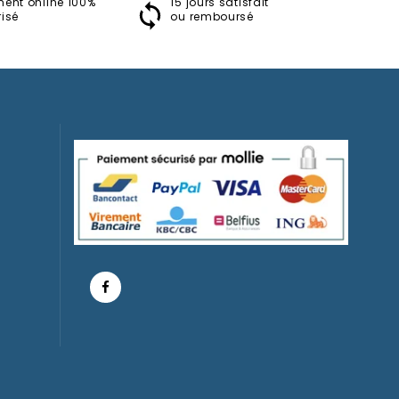
ment online 100%
15 jours satisfait
Résine
isé
ou remboursé
La Belle Au Bois Dormant
Ornement