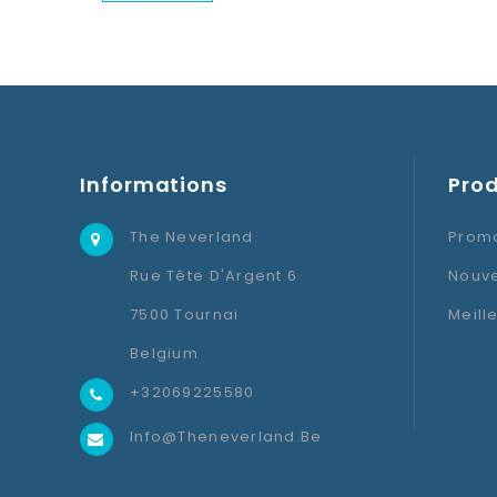
Informations
Prod
The Neverland
Promo
Rue Tête D'Argent 6
Nouve
7500 Tournai
Meill
Belgium
+32069225580
Info@theneverland.be