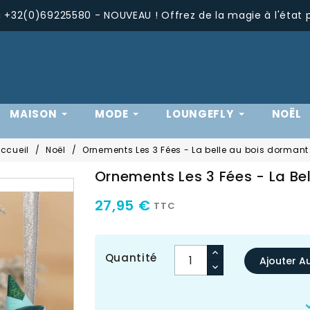
+32(0)69225580 - NOUVEAU ! Offrez de la magie à l'état 
MAISON
MODE
LOUNGEFLY
NOËL
ccueil
Noël
Ornements Les 3 Fées - La belle au bois dormant
Ornements Les 3 Fées - La Be
27,95 €
TTC
Quantité
Ajouter A