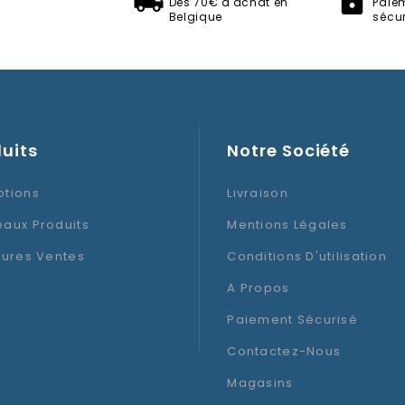
Dès 70€ d'achat en
Paie
Composition
Belgique
sécur
Thème
Type
uits
Notre Société
tions
Livraison
aux Produits
Mentions Légales
eures Ventes
Conditions D'utilisation
A Propos
Paiement Sécurisé
Contactez-Nous
Magasins