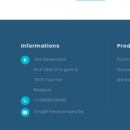
Informations
Prod
The Neverland
Promo
Rue Tête D'Argent 6
Nouve
7500 Tournai
Meill
Belgium
+32069225580
Info@theneverland.be