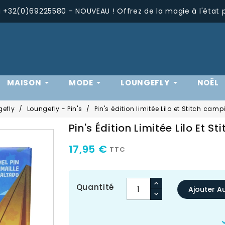
+32(0)69225580 - NOUVEAU ! Offrez de la magie à l'état 
MAISON
MODE
LOUNGEFLY
NOËL
gefly
Loungefly - Pin's
Pin's édition limitée Lilo et Stitch cam
Pin's Édition Limitée Lilo Et 
17,95 €
TTC
Quantité
Ajouter A