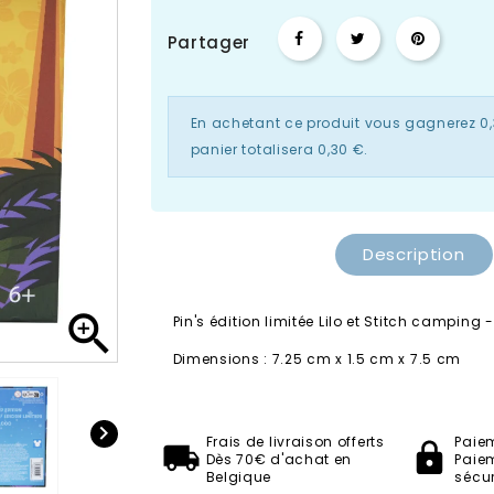
Partager
En achetant ce produit vous gagnerez
0
panier totalisera
0,30 €
.
Description

Pin's édition limitée Lilo et Stitch camping 
Dimensions : 7.25 cm x 1.5 cm x 7.5 cm
Loungefly

Frais de livraison offerts
Paie
Dès 70€ d'achat en
Paie
Belgique
sécur