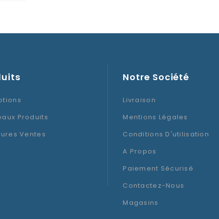
Thème
Type D'articles
uits
Notre Société
tions
Livraison
aux Produits
Mentions Légales
eures Ventes
Conditions D'utilisation
A Propos
Paiement Sécurisé
Contactez-Nous
Magasins