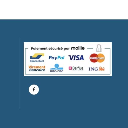
Lilo Et Stitch
Pin's