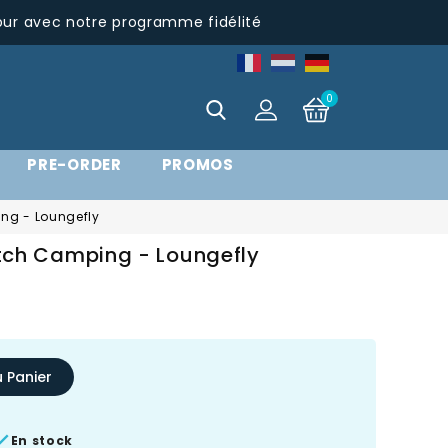
pur avec notre programme fidélité
0
PRE-ORDER
PROMOS
ping - Loungefly
Stitch Camping - Loungefly
u Panier

En stock