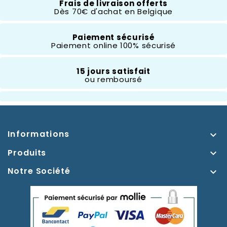
Frais de livraison offerts
Dès 70€ d'achat en Belgique
Thème
L'étrange Noël De Mr
Paiement sécurisé
Paiement online 100% sécurisé
Jack
15 jours satisfait
Type D'accessoires
Sac À Dos
ou remboursé
Informations

Produits

Notre Société
