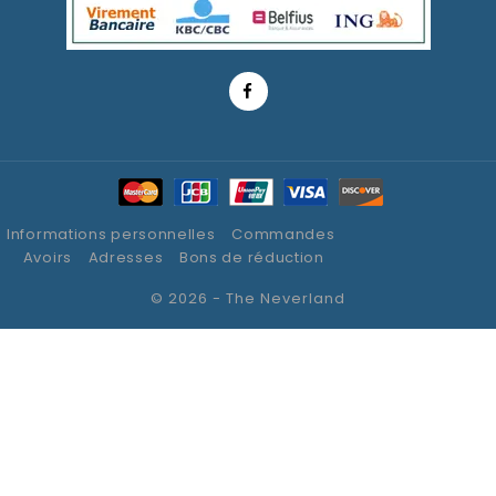
Informations personnelles
Commandes
Avoirs
Adresses
Bons de réduction
© 2026 - The Neverland