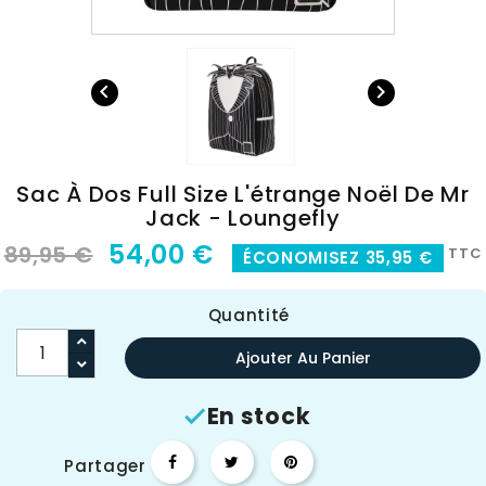


Sac À Dos Full Size L'étrange Noël De Mr
Jack - Loungefly
54,00 €
89,95 €
TTC
ÉCONOMISEZ 35,95 €
Quantité
Ajouter Au Panier
En stock

Partager