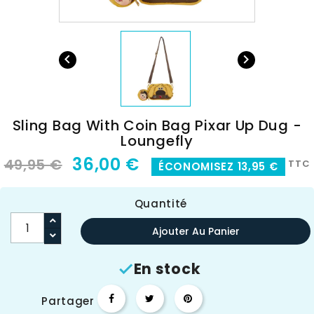


Sling Bag With Coin Bag Pixar Up Dug -
Loungefly
36,00 €
49,95 €
TTC
ÉCONOMISEZ 13,95 €
Quantité
Ajouter Au Panier
En stock

Partager