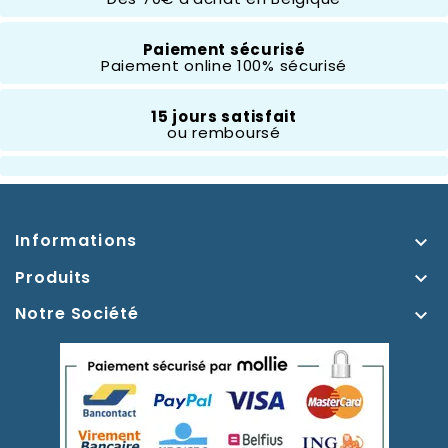
Thème
Là Haut
Paiement sécurisé
Paiement online 100% sécurisé
Type D'accessoires
Sac À Main
15 jours satisfait
ou remboursé
Informations

Produits

Notre Société
