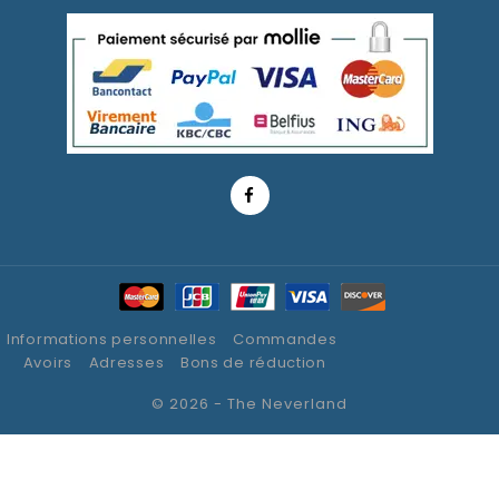
Informations personnelles
Commandes
Avoirs
Adresses
Bons de réduction
© 2026 - The Neverland