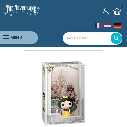
0
MENU