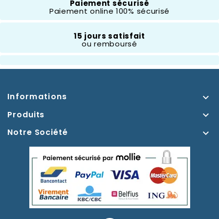
Composition
Porcelaine
Paiement sécurisé
Paiement online 100% sécurisé
Hauteur
10 À 20 Cm
15 jours satisfait
ou remboursé
Thème
Blanche Neige
Informations

Produits

Notre Société
