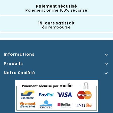
Composition
Résine
Paiement sécurisé
Paiement online 100% sécurisé
Hauteur
- 10 Cm
15 jours satisfait
ou remboursé
Thème
La Belle Au Bois
Dormant
Informations

Produits

Notre Société
