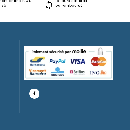
ment online 100%
15 jours satisfait
isé
ou remboursé
Résine
- 10 Cm
Pinocchio