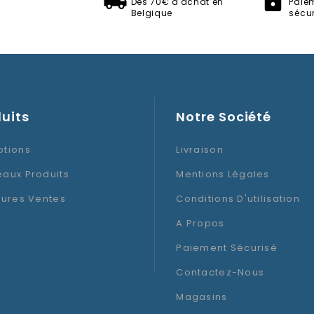
Dès 70€ d'achat en
Paie
Belgique
sécur
Composition
Hauteur
uits
Thème
Notre Société
tions
Livraison
aux Produits
Mentions Légales
eures Ventes
Conditions D'utilisation
A Propos
Paiement Sécurisé
Contactez-Nous
Magasins