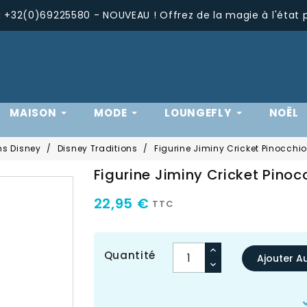
+32(0)69225580 - NOUVEAU ! Offrez de la magie à l'état 
MAISON
MODE
LOUNGEFLY
NOËL
ns Disney
Disney Traditions
Figurine Jiminy Cricket Pinocchio
Figurine Jiminy Cricket Pinoc
22,95 €
TTC
Quantité
Ajouter A