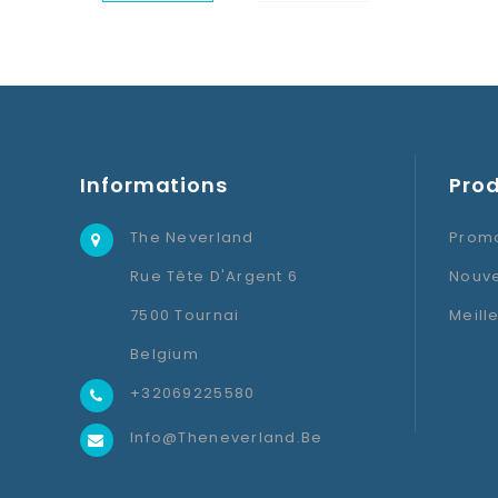
Informations
Prod
The Neverland
Promo
Rue Tête D'Argent 6
Nouve
7500 Tournai
Meill
Belgium
+32069225580
Info@theneverland.be