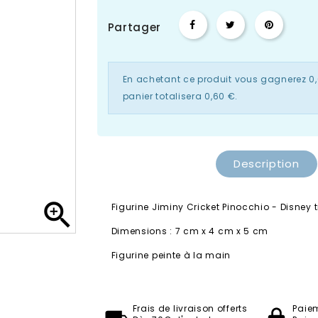
Partager
En achetant ce produit vous gagnerez
0
panier totalisera
0,60 €
.
Description

Figurine Jiminy Cricket Pinocchio - Disney 
Dimensions : 7 cm x 4 cm x 5 cm
Figurine peinte à la main
Disney Traditions
Frais de livraison offerts
Paie