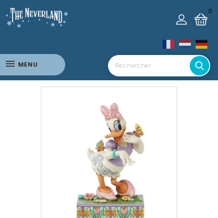
0
MENU