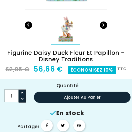


Figurine Daisy Duck Fleur Et Papillon -
Disney Traditions
56,66 €
62,95 €
TTC
ÉCONOMISEZ 10%
Quantité
Ajouter Au Panier
En stock

Partager