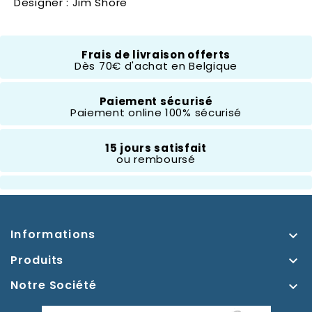
Designer : Jim Shore
Disney Traditions
Frais de livraison offerts
Dès 70€ d'achat en Belgique
Composition
Résine
Paiement sécurisé
Paiement online 100% sécurisé
Hauteur
10 À 20 Cm
15 jours satisfait
ou remboursé
Thème
Donald,Daisy,Picsou
Informations

Produits

Notre Société
