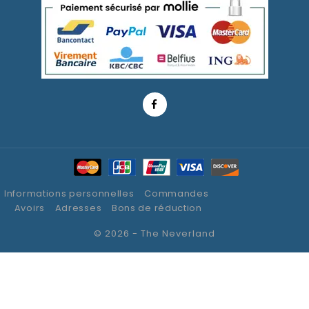
Informations personnelles
Commandes
Avoirs
Adresses
Bons de réduction
© 2026 - The Neverland