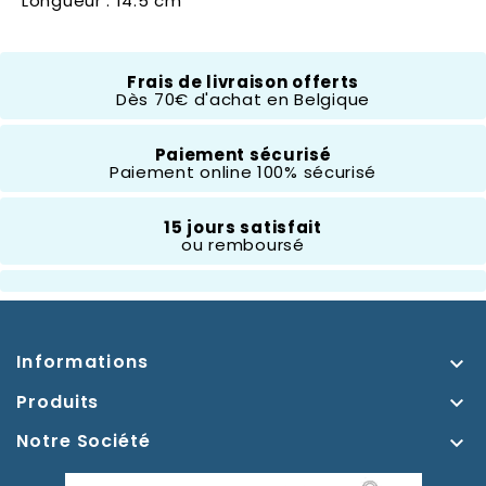
Longueur : 14.5 cm
Frais de livraison offerts
Composition
Résine
Dès 70€ d'achat en Belgique
Hauteur
Paiement sécurisé
20 À 30 Cm
Paiement online 100% sécurisé
Thème
Raiponce
15 jours satisfait
ou remboursé
Informations

Produits

Notre Société
