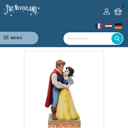
0
MENU