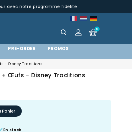
pur avec notre programme fidélité
0
PRE-ORDER
PROMOS
fs - Disney Traditions
 + Œufs - Disney Traditions
u Panier

En stock