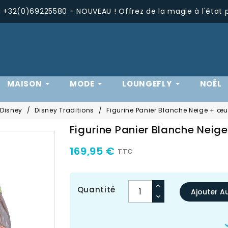
+32(0)69225580 - NOUVEAU ! Offrez de la magie à l'état 
MAISON
MODE
LOUNGEFLY
NOËL
 Disney
Disney Traditions
Figurine Panier Blanche Neige + œu
Figurine Panier Blanche Neige
169,95 €
TTC
Quantité
Ajouter A