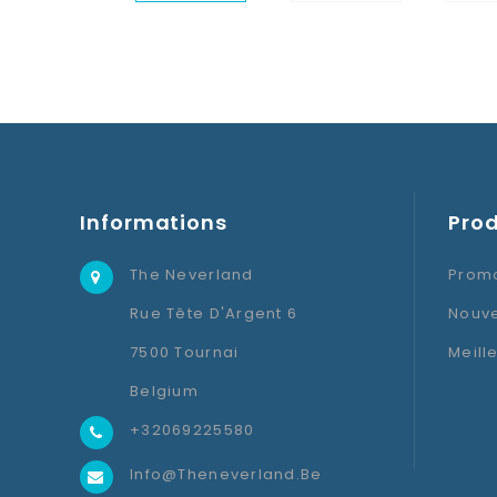
Informations
Prod
The Neverland
Promo
Rue Tête D'Argent 6
Nouve
7500 Tournai
Meill
Belgium
+32069225580
Info@theneverland.be