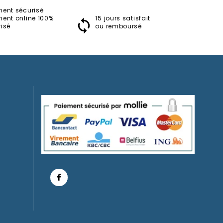
ment sécurisé
ment online 100%
15 jours satisfait
isé
ou remboursé
Résine
20 À 30 Cm
Blanche Neige