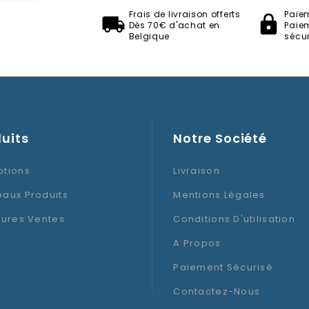
Frais de livraison offerts
Paie
Dès 70€ d'achat en
Paie
Belgique
sécur
Composition
Hauteur
uits
Thème
Notre Société
tions
Livraison
aux Produits
Mentions Légales
eures Ventes
Conditions D'utilisation
A Propos
Paiement Sécurisé
Contactez-Nous