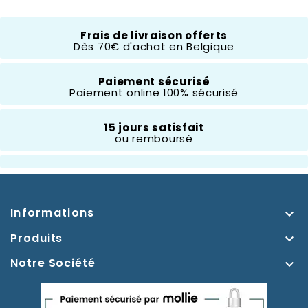
Disney Traditions
Frais de livraison offerts
Dès 70€ d'achat en Belgique
Composition
Résine
Paiement sécurisé
Paiement online 100% sécurisé
Hauteur
10 À 20 Cm
15 jours satisfait
ou remboursé
Thème
Blanche Neige
Informations

Produits

Notre Société
