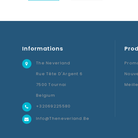
Informations
Prod
The Neverland
Promo
Rue Tête D'Argent 6
Nouve
7500 Tournai
Meill
Belgium
+32069225580
Info@theneverland.be