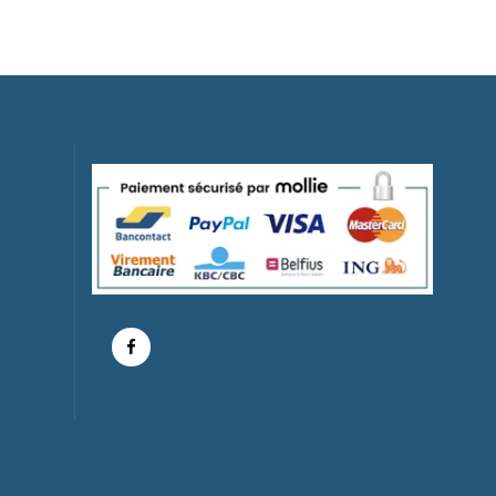
- 10 Cm
L'étrange Noël De Mr Jack