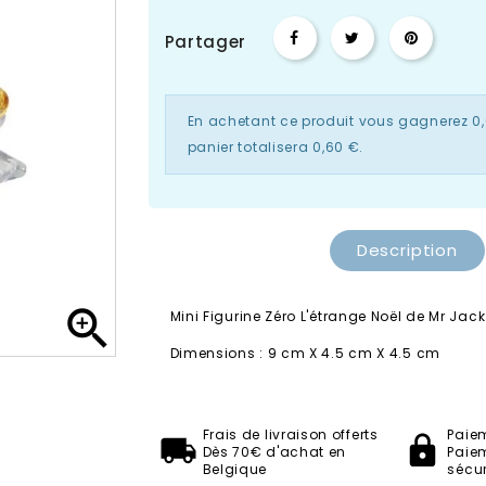
Partager
En achetant ce produit vous gagnerez
0
panier totalisera
0,60 €
.
Description

Mini Figurine Zéro L'étrange Noël de Mr Jac
Dimensions : 9 cm X 4.5 cm X 4.5 cm
Disney Showcase
Frais de livraison offerts
Paie
Dès 70€ d'achat en
Paie
Belgique
sécur