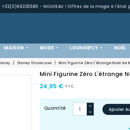
+32(0)69225580 - NOUVEAU ! Offrez de la magie à l'état 
MAISON
MODE
LOUNGEFLY
NOËL
Disney
Disney Showcase
Mini Figurine Zéro L'étrange Noël de
Mini Figurine Zéro L'étrange 
24,95 €
TTC
Quantité
Ajouter A