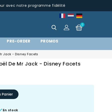
pur avec notre programme fidélité
0
PRE-ORDER
PROMOS
 Mr Jack - Disney Facets
Noël De Mr Jack - Disney Facets
u Panier

En stock