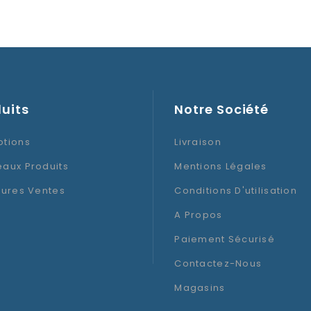
Hauteur
Thème
uits
Notre Société
tions
Livraison
aux Produits
Mentions Légales
eures Ventes
Conditions D'utilisation
A Propos
Paiement Sécurisé
Contactez-Nous
Magasins