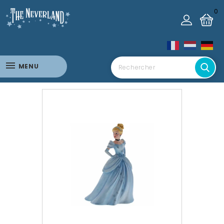
0
MENU