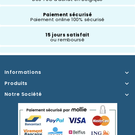
Composition
Résine
Paiement sécurisé
Paiement online 100% sécurisé
Hauteur
- 10 Cm
15 jours satisfait
ou remboursé
Thème
Alice Au Pays Des
Merveilles
Informations

Produits

Notre Société
