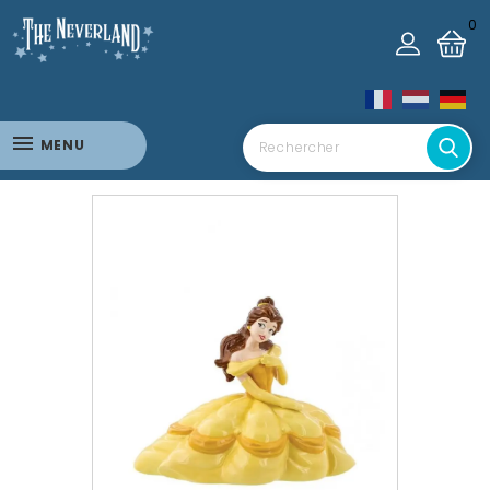
0
MENU