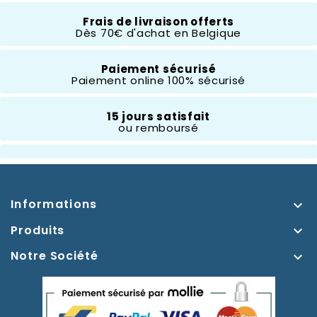
Frais de livraison offerts
Dès 70€ d'achat en Belgique
Composition
Résine
Paiement sécurisé
Paiement online 100% sécurisé
Hauteur
10 À 20 Cm
15 jours satisfait
ou remboursé
Thème
La Belle Et La Bête
Informations

Produits

Notre Société
