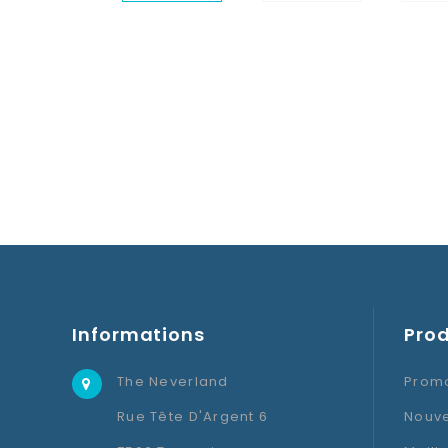
Informations
Prod
The Neverland
Promo
Rue Tête D'Argent 6
Nouve