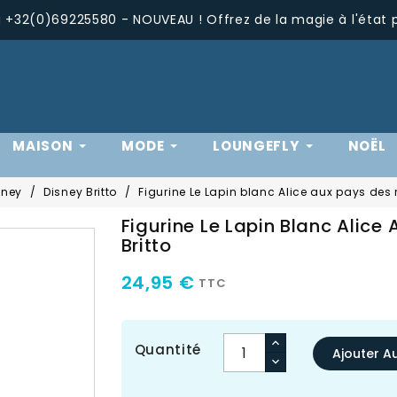
+32(0)69225580 - NOUVEAU ! Offrez de la magie à l'état 
MAISON
MODE
LOUNGEFLY
NOËL
sney
Disney Britto
Figurine Le Lapin blanc Alice aux pays des m
Figurine Le Lapin Blanc Alice
Britto
24,95 €
TTC
Quantité
Ajouter A