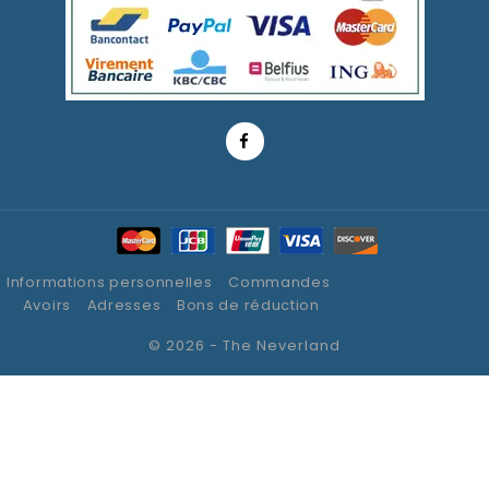
Informations personnelles
Commandes
Avoirs
Adresses
Bons de réduction
© 2026 - The Neverland