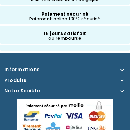
Composition
Résine
Paiement sécurisé
Paiement online 100% sécurisé
Hauteur
10 À 20 Cm
15 jours satisfait
ou remboursé
Thème
La Petite Sirène
Informations

Produits

Notre Société
