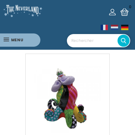
0
MENU