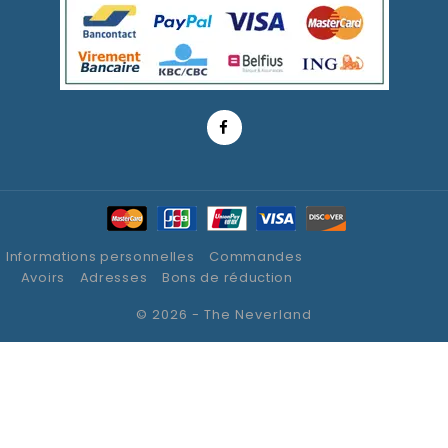
Informations personnelles
Commandes
Avoirs
Adresses
Bons de réduction
© 2026 - The Neverland