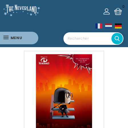
0
MENU