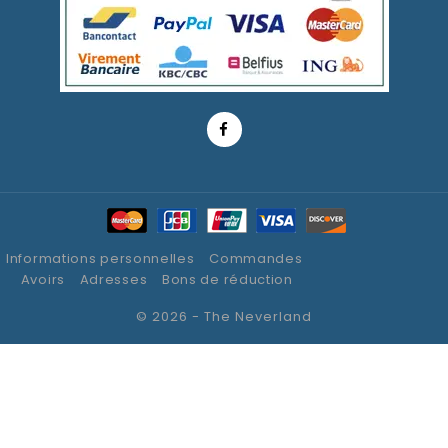
Informations personnelles
Commandes
Avoirs
Adresses
Bons de réduction
© 2026 - The Neverland