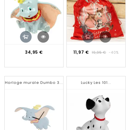
Prix
Prix
Prix
34,95 €
11,97 €
19,95 €
-40%
de
base
Horloge murale Dumbo 3...
Lucky Les 101...