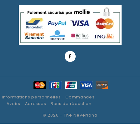
Informations personnelles
Commandes
Avoirs
Adresses
Bons de réduction
© 2026 - The Neverland