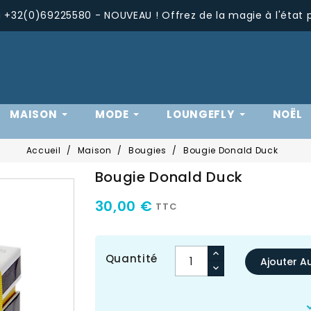
+32(0)69225580 - NOUVEAU ! Offrez de la magie à l'état 
MAISON
MODE
LOUNGEFLY
NOËL
Accueil
Maison
Bougies
Bougie Donald Duck
Bougie Donald Duck
30,00 €
TTC
Quantité
Ajouter A