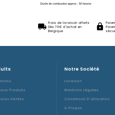
Durée de combustion approx : 50 heures
Francal
Frais de livraison offerts
Paie
Dès 70€ d'achat en
Paie
Belgique
sécur
uits
Notre Société
tions
Livraison
aux Produits
Mentions Légales
eures Ventes
Conditions D'utilisation
A Propos