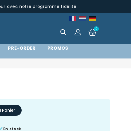
pur avec notre programme fidélité
0
PRE-ORDER
PROMOS
u Panier

En stock