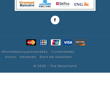
Informations personnelles
Commandes
Avoirs
Adresses
Bons de réduction
© 2026 - The Neverland