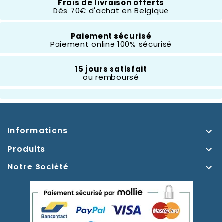
Frais de livraison offerts
Composition
PVC
Dès 70€ d'achat en Belgique
Thème
Paiement sécurisé
Tic Et Tac
Paiement online 100% sécurisé
15 jours satisfait
ou remboursé
Informations

Produits

Notre Société
