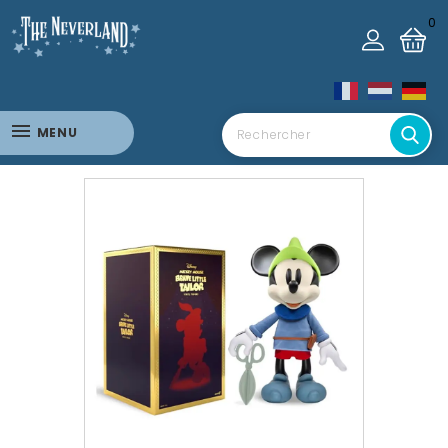
0
MENU