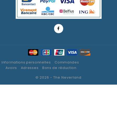
Informations personnelles
Commandes
Avoirs
Adresses
Bons de réduction
© 2026 - The Neverland