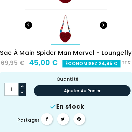


Sac À Main Spider Man Marvel - Loungefly
45,00 €
69,95 €
TTC
ÉCONOMISEZ 24,95 €
Quantité
Ajouter Au Panier
En stock

Partager