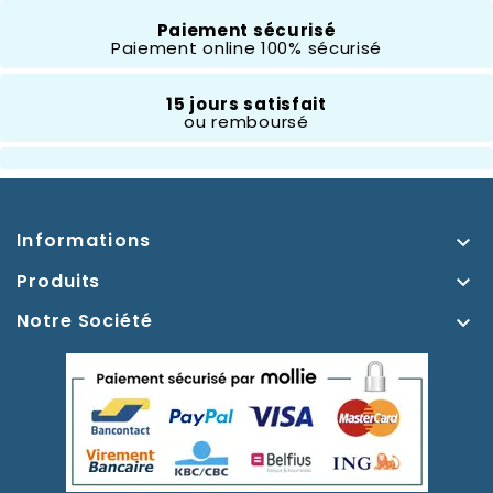
Thème
Marvel
Paiement sécurisé
Paiement online 100% sécurisé
Spiderman
15 jours satisfait
Type D'accessoires
Sac À Dos
ou remboursé
Informations

Produits

Notre Société
